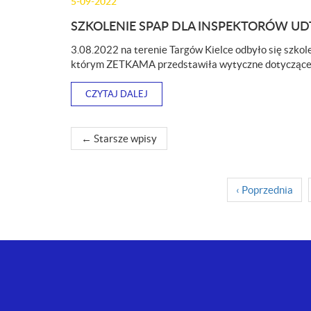
5-09-2022
SZKOLENIE SPAP DLA INSPEKTORÓW UD
3.08.2022 na terenie Targów Kielce odbyło się szk
którym ZETKAMA przedstawiła wytyczne dotycząc
CZYTAJ DALEJ
NAWIGACJA
←
Starsze wpisy
WPISU
‹
Poprzednia