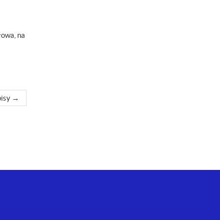
łowa, na
isy
→