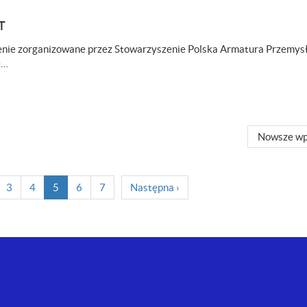
T
olenie zorganizowane przez Stowarzyszenie Polska Armatura Przemys
e…
Nowsze wp
(
3
4
5
6
7
Następna
›
c
u
r
r
e
n
t
)