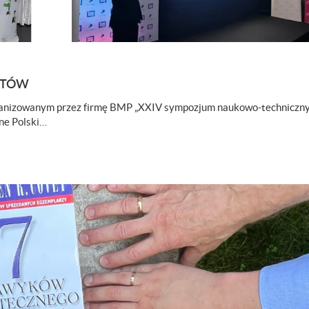
ATÓW
ganizowanym przez firmę BMP „XXIV sympozjum naukowo-techniczn
ne Polski…