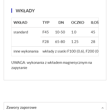
WKŁADY
WKŁAD
TYP
DN
OCZKO
ILOŚĆ OC
standard
F45
10-50
1.0
45
F28
65-80
1.25
28
inne wykonania
wkłady z siatki F100 (0,6), F200 (0,5), F3
UWAGA: wykonania z wkładem magnetycznym na
zapytanie
Zawory zaporowe