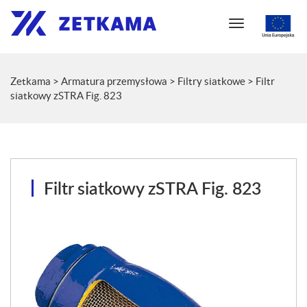
N
a
w
i
Zetkama
>
Armatura przemysłowa
>
Filtry siatkowe
>
Filtr
g
siatkowy zSTRA Fig. 823
a
c
j
a
Filtr siatkowy zSTRA Fig. 823