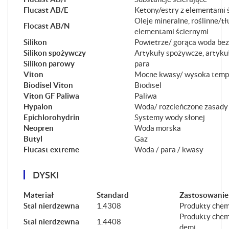
Flucast AB/E
Ketony/estry z elementami 
Oleje mineralne, roślinne/tł
Flocast AB/N
elementami ściernymi
Silikon
Powietrze/ gorąca woda bez
Silikon spożywczy
Artykuły spożywcze, artyku
Silikon parowy
para
Viton
Mocne kwasy/ wysoka temp
Biodisel Viton
Biodisel
Viton GF Paliwa
Paliwa
Hypalon
Woda/ rozcieńczone zasady
Epichlorohydrin
Systemy wody słonej
Neopren
Woda morska
Butyl
Gaz
Flucast extreme
Woda / para / kwasy
DYSKI
Materiał
Standard
Zastosowanie
Stal nierdzewna
1.4308
Produkty chem
Produkty chem
Stal nierdzewna
1.4408
demi.