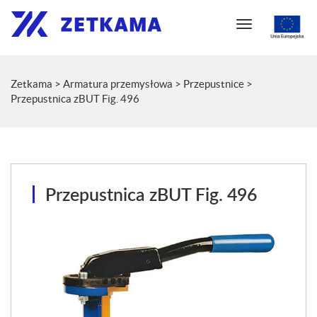
N
a
w
i
Zetkama
>
Armatura przemysłowa
>
Przepustnice
>
g
Przepustnica zBUT Fig. 496
a
c
j
a
Przepustnica zBUT Fig. 496