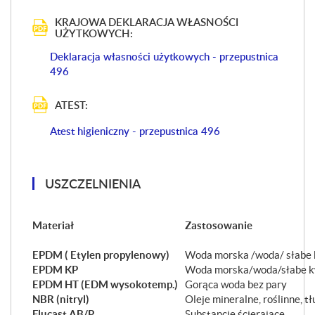
KRAJOWA DEKLARACJA WŁASNOŚCI
UŻYTKOWYCH:
Deklaracja własności użytkowych - przepustnica
496
ATEST:
Atest higieniczny - przepustnica 496
USZCZELNIENIA
Materiał
Zastosowanie
EPDM ( Etylen propylenowy)
Woda morska /woda/ słabe
EPDM KP
Woda morska/woda/słabe 
EPDM HT (EDM wysokotemp.)
Gorąca woda bez pary
NBR (nitryl)
Oleje mineralne, roślinne, t
Flucast AB/P
Substancje ścierające