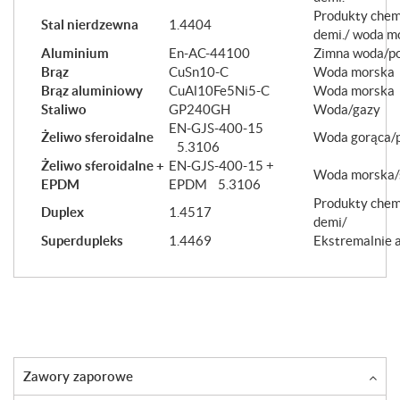
Produkty chem
Stal nierdzewna
1.4404
demi./ woda m
Aluminium
En-AC-44100
Zimna woda/p
Brąz
CuSn10-C
Woda morska
Brąz aluminiowy
CuAl10Fe5Ni5-C
Woda morska
Staliwo
GP240GH
Woda/gazy
EN-GJS-400-15
Żeliwo sferoidalne
Woda gorąca/p
5.3106
Żeliwo sferoidalne +
EN-GJS-400-15 +
Woda morska/s
EPDM
EPDM 5.3106
Produkty chem
Duplex
1.4517
demi/
Superdupleks
1.4469
Ekstremalnie 
Zawory zaporowe