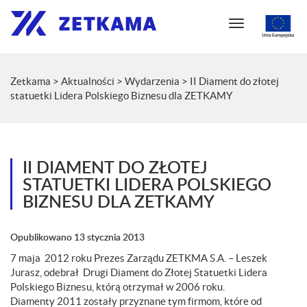
N
a
w
i
Zetkama
>
Aktualności
>
Wydarzenia
>
II Diament do złotej
g
statuetki Lidera Polskiego Biznesu dla ZETKAMY
a
c
j
a
II DIAMENT DO ZŁOTEJ
STATUETKI LIDERA POLSKIEGO
BIZNESU DLA ZETKAMY
Opublikowano
13 stycznia 2013
7 maja 2012 roku Prezes Zarządu ZETKMA S.A. – Leszek
Jurasz, odebrał Drugi Diament do Złotej Statuetki Lidera
Polskiego Biznesu, którą otrzymał w 2006 roku.
Diamenty 2011 zostały przyznane tym firmom, które od